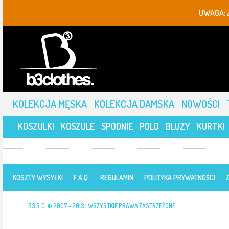
UWAGA:
KOLEKCJA MĘSKA
KOLEKCJA DAMSKA
NOWOŚCI
KOSZULKI
KOSZULE
SPODNIE
POLO
BLUZY
KURTKI
KOSZTY WYSYŁKI
F.A.Q.
REGULAMIN
POLITYKA PRYWATNOŚCI
B3 S.C. © 2007 - 2013 | WSZYSTKIE PRAWA ZASTRZEŻONE