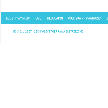
KOSZTY WYSYŁKI
F.A.Q.
REGULAMIN
POLITYKA PRYWATNOŚCI
B3 S.C. © 2007 - 2013 | WSZYSTKIE PRAWA ZASTRZEŻONE