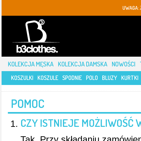
UWAGA:
KOLEKCJA MĘSKA
KOLEKCJA DAMSKA
NOWOŚCI
KOSZULKI
KOSZULE
SPODNIE
POLO
BLUZY
KURTKI
POMOC
CZY ISTNIEJE MOŻLIWOŚĆ 
Tak. Przy składaniu zamówien