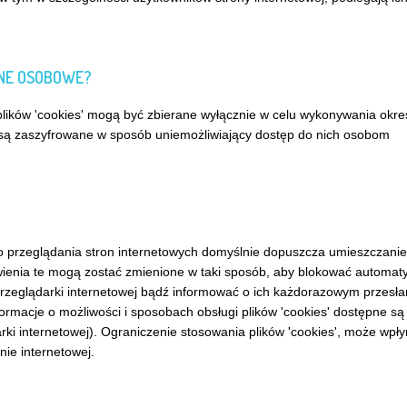
ANE OSOBOWE?
ików 'cookies' mogą być zbierane wyłącznie w celu wykonywania okre
e są zaszyfrowane w sposób uniemożliwiający dostęp do nich osobom
przeglądania stron internetowych domyślnie dopuszcza umieszczanie
ienia te mogą zostać zmienione w taki sposób, aby blokować automat
przeglądarki internetowej bądź informować o ich każdorazowym przesła
rmacje o możliwości i sposobach obsługi plików 'cookies' dostępne są
ki internetowej). Ograniczenie stosowania plików 'cookies', może wpł
nie internetowej.