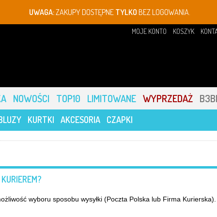
UWAGA:
ZAKUPY DOSTĘPNE
TYLKO
BEZ LOGOWANIA.
MOJE KONTO
KOSZYK
KONT
KA
NOWOŚCI
TOP10
LIMITOWANE
WYPRZEDAŻ
B3B
BLUZY
KURTKI
AKCESORIA
CZAPKI
 KURIEREM?
możliwość wyboru sposobu wysyłki (Poczta Polska lub Firma Kurierska).