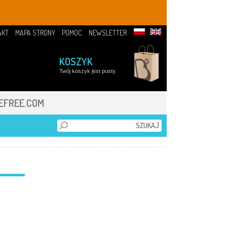
AKT
MAPA STRONY
POMOC
NEWSLETTER
KOSZYK
Twój koszyk jest pusty.
EFREE.COM