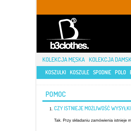
KOLEKCJA MĘSKA
KOLEKCJA DAMS
KOSZULKI
KOSZULE
SPODNIE
POLO
POMOC
CZY ISTNIEJE MOŻLIWOŚĆ WYSYŁKI
Tak. Przy składaniu zamówienia istnieje 