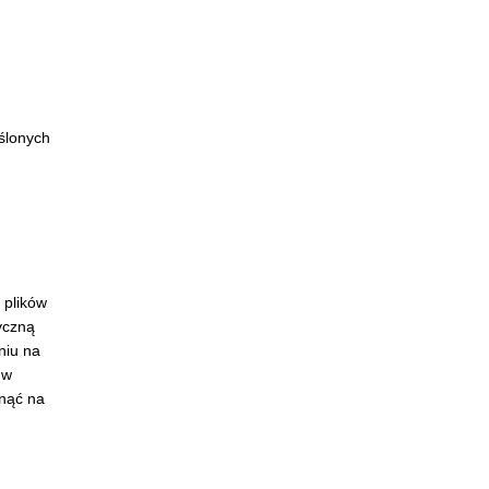
ślonych
 plików
yczną
niu na
 w
ynąć na