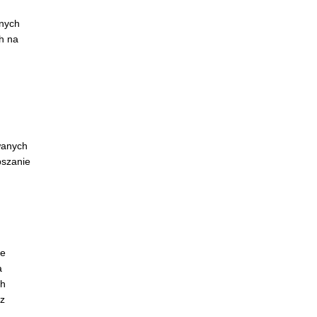
lnych
h na
wanych
pszanie
re
a
ch
ez
h