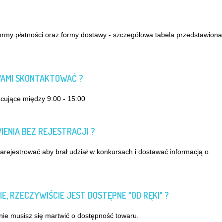
ormy płatności oraz formy dostawy - szczegółowa tabela przedstawiona 
 WAMI SKONTAKTOWAĆ ?
acujące między 9:00 - 15:00
ENIA BEZ REJESTRACJI ?
arejestrować aby brał udział w konkursach i dostawać informacją o
E, RZECZYWIŚCIE JEST DOSTĘPNE "OD RĘKI" ?
 nie musisz się martwić o dostępność towaru.