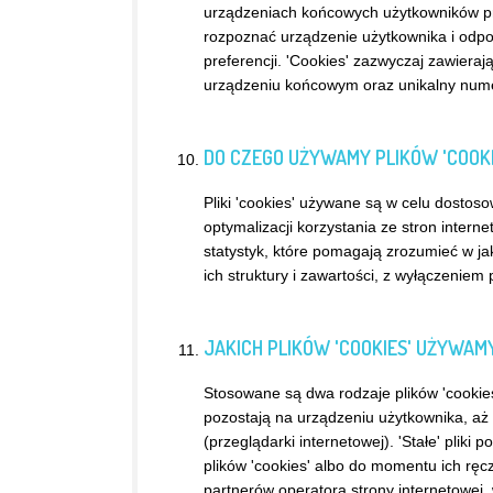
urządzeniach końcowych użytkowników prz
rozpoznać urządzenie użytkownika i odpo
preferencji. 'Cookies' zazwyczaj zawiera
urządzeniu końcowym oraz unikalny nume
DO CZEGO UŻYWAMY PLIKÓW 'COOKI
Pliki 'cookies' używane są w celu dostoso
optymalizacji korzystania ze stron inte
statystyk, które pomagają zrozumieć w ja
ich struktury i zawartości, z wyłączeniem 
JAKICH PLIKÓW 'COOKIES' UŻYWAM
Stosowane są dwa rodzaje plików 'cookies'
pozostają na urządzeniu użytkownika, aż
(przeglądarki internetowej). 'Stałe' plik
plików 'cookies' albo do momentu ich ręc
partnerów operatora strony internetowej,