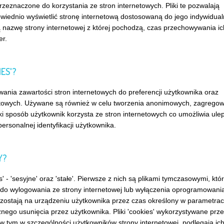
eznaczone do korzystania ze stron internetowych. Pliki te pozwalają
wiednio wyświetlić stronę internetową dostosowaną do jego indywidua
ją nazwę strony internetowej z której pochodzą, czas przechowywania ic
r.
ES'?
wania zawartości stron internetowych do preferencji użytkownika oraz
rnetowych. Używane są również w celu tworzenia anonimowych, zagrego
ki sposób użytkownik korzysta ze stron internetowych co umożliwia ule
personalnej identyfikacji użytkownika.
Y?
 - 'sesyjne' oraz 'stałe'. Pierwsze z nich są plikami tymczasowymi, któ
 do wylogowania ze strony internetowej lub wyłączenia oprogramowani
i pozostają na urządzeniu użytkownika przez czas określony w parametra
znego usunięcia przez użytkownika. Pliki 'cookies' wykorzystywane prz
 w tym w szczególności użytkowników strony internetowej, podlegają ic