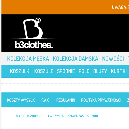
UWAGA:
KOLEKCJA MĘSKA
KOLEKCJA DAMSKA
NOWOŚCI
KOSZULKI
KOSZULE
SPODNIE
POLO
BLUZY
KURTKI
KOSZTY WYSYŁKI
F.A.Q.
REGULAMIN
POLITYKA PRYWATNOŚCI
B3 S.C. © 2007 - 2013 | WSZYSTKIE PRAWA ZASTRZEŻONE