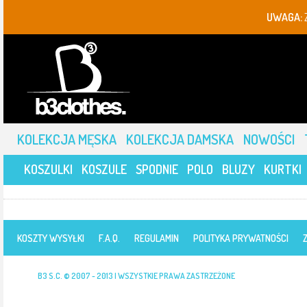
UWAGA:
KOLEKCJA MĘSKA
KOLEKCJA DAMSKA
NOWOŚCI
KOSZULKI
KOSZULE
SPODNIE
POLO
BLUZY
KURTKI
KOSZTY WYSYŁKI
F.A.Q.
REGULAMIN
POLITYKA PRYWATNOŚCI
B3 S.C. © 2007 - 2013 | WSZYSTKIE PRAWA ZASTRZEŻONE