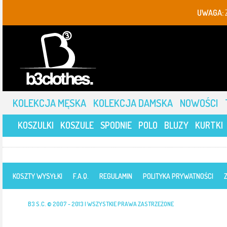
UWAGA:
KOLEKCJA MĘSKA
KOLEKCJA DAMSKA
NOWOŚCI
KOSZULKI
KOSZULE
SPODNIE
POLO
BLUZY
KURTKI
KOSZTY WYSYŁKI
F.A.Q.
REGULAMIN
POLITYKA PRYWATNOŚCI
B3 S.C. © 2007 - 2013 | WSZYSTKIE PRAWA ZASTRZEŻONE