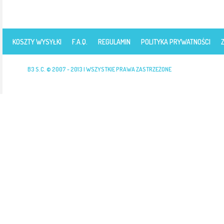
KOSZTY WYSYŁKI
F.A.Q.
REGULAMIN
POLITYKA PRYWATNOŚCI
B3 S.C. © 2007 - 2013 | WSZYSTKIE PRAWA ZASTRZEŻONE