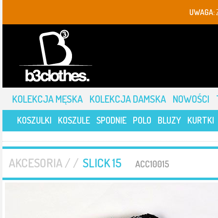
UWAGA:
KOLEKCJA MĘSKA
KOLEKCJA DAMSKA
NOWOŚCI
KOSZULKI
KOSZULE
SPODNIE
POLO
BLUZY
KURTKI
AKCESORIA / /
SLICK 15
ACC10015