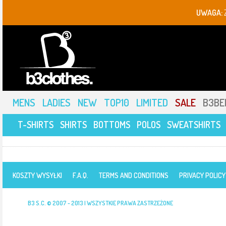
UWAGA:
MENS
LADIES
NEW
TOP10
LIMITED
SALE
B3BE
T-SHIRTS
SHIRTS
BOTTOMS
POLOS
SWEATSHIRTS
KOSZTY WYSYŁKI
F.A.Q.
TERMS AND CONDITIONS
PRIVACY POLICY
B3 S.C. © 2007 - 2013 | WSZYSTKIE PRAWA ZASTRZEŻONE