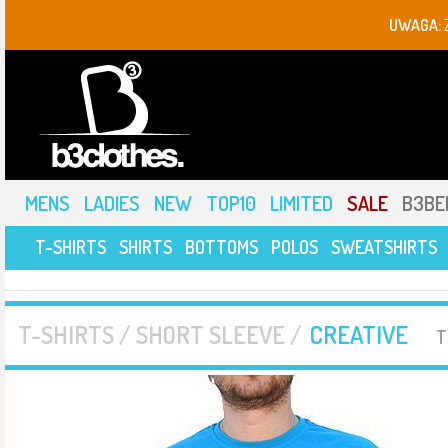
UWAGA:
MENS
LADIES
NEW
TOP10
LIMITED
SALE
B3BE
T-SHIRTS
SHIRTS
BOTTOMS
POLOS
SWEATSHIRTS
T-SHIRTS / SHORT SLEEVE /
CREATIVE
T