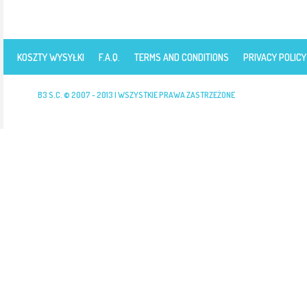
KOSZTY WYSYŁKI
F.A.Q.
TERMS AND CONDITIONS
PRIVACY POLICY
B3 S.C. © 2007 - 2013 | WSZYSTKIE PRAWA ZASTRZEŻONE