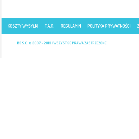
KOSZTY WYSYŁKI
F.A.Q.
REGULAMIN
POLITYKA PRYWATNOŚCI
B3 S.C. © 2007 - 2013 | WSZYSTKIE PRAWA ZASTRZEŻONE