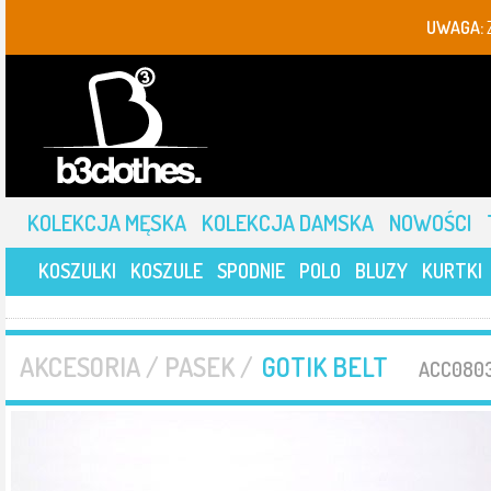
UWAGA:
KOLEKCJA MĘSKA
KOLEKCJA DAMSKA
NOWOŚCI
KOSZULKI
KOSZULE
SPODNIE
POLO
BLUZY
KURTKI
AKCESORIA / PASEK /
GOTIK BELT
ACC0803