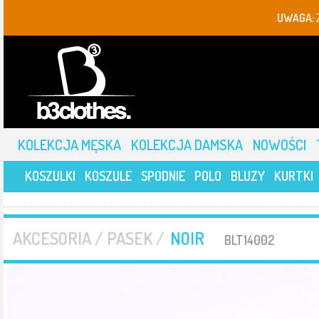
UWAGA:
KOLEKCJA MĘSKA
KOLEKCJA DAMSKA
NOWOŚCI
KOSZULKI
KOSZULE
SPODNIE
POLO
BLUZY
KURTKI
AKCESORIA / PASEK /
NOIR
BLT14002