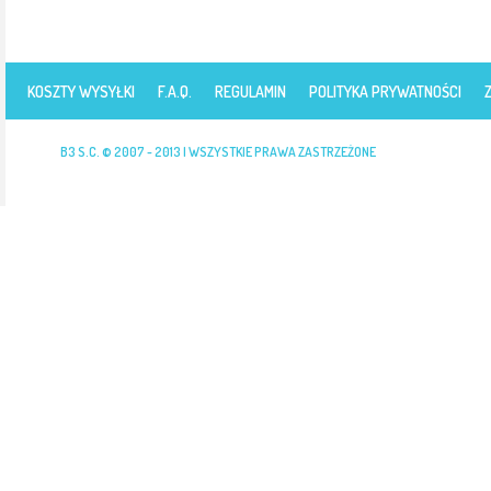
KOSZTY WYSYŁKI
F.A.Q.
REGULAMIN
POLITYKA PRYWATNOŚCI
B3 S.C. © 2007 - 2013 | WSZYSTKIE PRAWA ZASTRZEŻONE