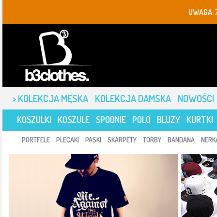
UWAGA:
> KOLEKCJA MĘSKA
KOLEKCJA DAMSKA
NOWOŚCI
KOSZULKI
KOSZULE
SPODNIE
POLO
BLUZY
KURTKI
PORTFELE
PLECAKI
PASKI
SKARPETY
TORBY
BANDANA
NERK