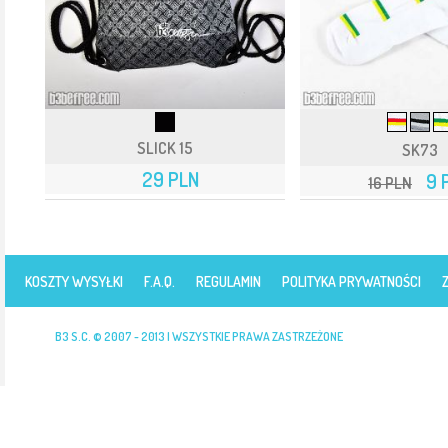
SLICK 15
SK73
29 PLN
9 
16 PLN
KOSZTY WYSYŁKI
F.A.Q.
REGULAMIN
POLITYKA PRYWATNOŚCI
B3 S.C. © 2007 - 2013 | WSZYSTKIE PRAWA ZASTRZEŻONE