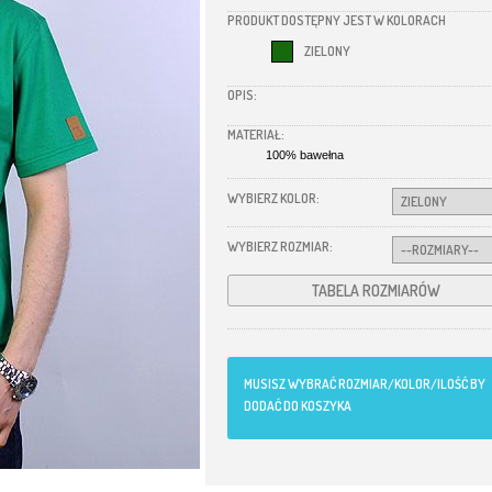
PRODUKT DOSTĘPNY JEST W KOLORACH
ZIELONY
OPIS:
MATERIAŁ:
100% bawełna
WYBIERZ KOLOR:
WYBIERZ ROZMIAR:
TABELA ROZMIARÓW
MUSISZ WYBRAĆ ROZMIAR/KOLOR/ILOŚĆ BY
DODAĆ DO KOSZYKA