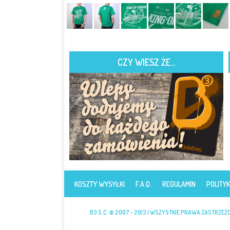
CZY WIESZ ŻE...
KOSZTY WYSYŁKI
F.A.Q.
REGULAMIN
POLITY
B3 S.C. © 2007 - 2013 | WSZYSTKIE PRAWA ZASTRZEŻ