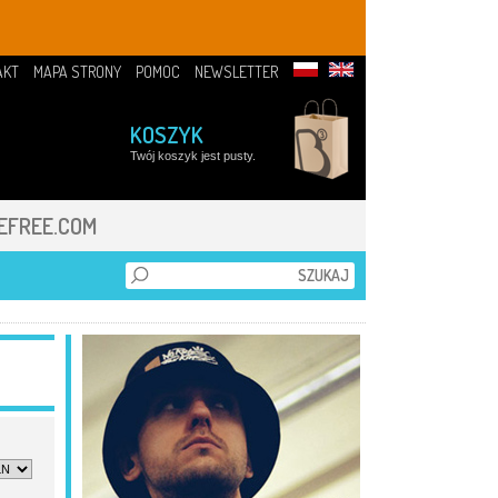
AKT
MAPA STRONY
POMOC
NEWSLETTER
KOSZYK
Twój koszyk jest pusty.
EFREE.COM