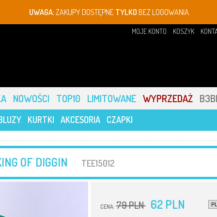
UWAGA:
ZAKUPY DOSTĘPNE
TYLKO
BEZ LOGOWANIA.
MOJE KONTO
KOSZYK
KONT
KA
NOWOŚCI
TOP10
LIMITOWANE
WYPRZEDAŻ
B3B
BLUZY
KURTKI
AKCESORIA
CZAPKI
KING OF DIGGIN
TEE15012
62 PLN
79 PLN
CENA: