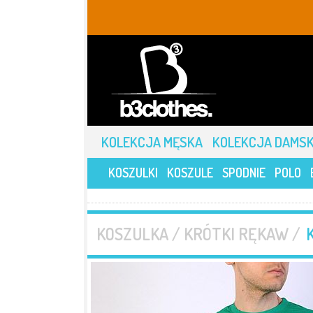
KOLEKCJA MĘSKA
KOLEKCJA DAMS
KOSZULKI
KOSZULE
SPODNIE
POLO
KOSZULKA / KRÓTKI RĘKAW /