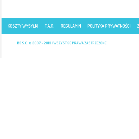
KOSZTY WYSYŁKI
F.A.Q.
REGULAMIN
POLITYKA PRYWATNOŚCI
B3 S.C. © 2007 - 2013 | WSZYSTKIE PRAWA ZASTRZEŻONE