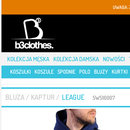
UWAGA:
KOLEKCJA MĘSKA
KOLEKCJA DAMSKA
NOWOŚCI
KOSZULKI
KOSZULE
SPODNIE
POLO
BLUZY
KURTKI
BLUZA / KAPTUR /
LEAGUE
SWS16007