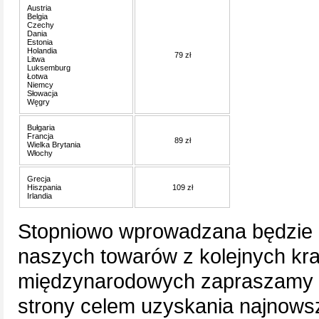
Austria
Belgia
Czechy
Dania
Estonia
Holandia
79 zł
Litwa
Luksemburg
Łotwa
Niemcy
Słowacja
Węgry
Bułgaria
Francja
89 zł
Wielka Brytania
Włochy
Grecja
Hiszpania
109 zł
Irlandia
Stopniowo wprowadzana będzie
naszych towarów z kolejnych kra
międzynarodowych zapraszamy 
strony celem uzyskania najnowsz