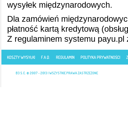
wysyłek międzynarodowych.
Dla zamówień międzynarodowych 
płatność kartą kredytową (obsłu
Z regulaminem systemu payu.pl
KOSZTY WYSYŁKI
F.A.Q.
REGULAMIN
POLITYKA PRYWATNOŚCI
B3 S.C. © 2007 - 2013 | WSZYSTKIE PRAWA ZASTRZEŻONE