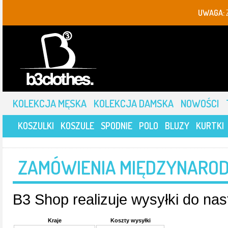
UWAGA:
KOLEKCJA MĘSKA
KOLEKCJA DAMSKA
NOWOŚCI
KOSZULKI
KOSZULE
SPODNIE
POLO
BLUZY
KURTKI
ZAMÓWIENIA MIĘDZYNARO
B3 Shop realizuje wysyłki do nas
Kraje
Koszty wysyłki