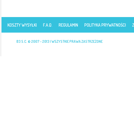
KOSZTY WYSYŁKI
F.A.Q.
REGULAMIN
POLITYKA PRYWATNOŚCI
B3 S.C. © 2007 - 2013 | WSZYSTKIE PRAWA ZASTRZEŻONE