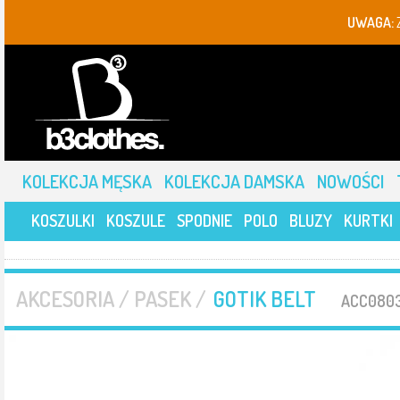
UWAGA:
KOLEKCJA MĘSKA
KOLEKCJA DAMSKA
NOWOŚCI
KOSZULKI
KOSZULE
SPODNIE
POLO
BLUZY
KURTKI
AKCESORIA / PASEK /
GOTIK BELT
ACC0803